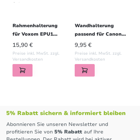
Rahmenhalterung
Wandhalterung
für Voxom EPU1
passend für Canony
Elektrische
E-Bike Ladegerät
REGULÄRER PREIS:
REGULÄRER PREIS:
15,90 €
9,95 €
Luftpumpe
BC222360040 (42V /
Preise inkl. MwSt. zzgl.
Preise inkl. MwSt. zzgl.
Flaschenhalter-
4A) | PETG Schwarz
Versandkosten
Versandkosten
Montage PETG
Schwarz
5% Rabatt sichern & informiert bleiben
Abonnieren Sie unseren Newsletter und
profitieren Sie von
5% Rabatt
auf Ihre
Bestellungen. Der Rabatt wird bei aktiver