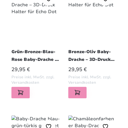
Grün-Bronze-Blau-
Bronze-Oliv Baby-
Rose Baby-Drache –
Drache – 3D-Druck
3D-Druck Halter für
Halter für Echo Dot
REGULÄRER PREIS:
REGULÄRER PREIS:
29,95 €
29,95 €
Echo Dot
Preise inkl. MwSt. zzgl.
Preise inkl. MwSt. zzgl.
Versandkosten
Versandkosten