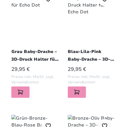
Grau Baby-Drache –
Blau-Lila-Pink
3D-Druck Halter für
Baby-Drache – 3D-
Echo Dot
Druck Halter für
REGULÄRER PREIS:
REGULÄRER PREIS:
29,95 €
29,95 €
Echo Dot
Preise inkl. MwSt. zzgl.
Preise inkl. MwSt. zzgl.
Versandkosten
Versandkosten