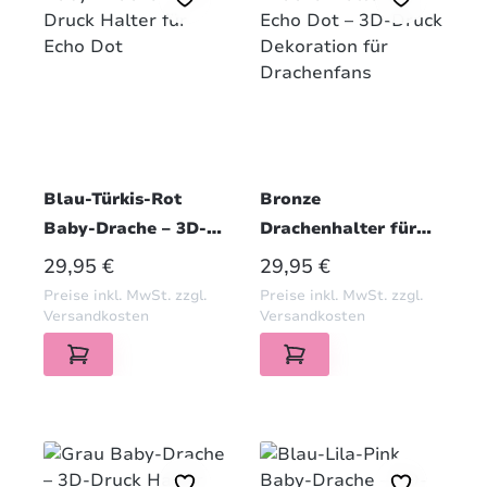
Blau-Türkis-Rot
Bronze
Baby-Drache – 3D-
Drachenhalter für
Druck Halter für
Echo Dot – 3D-Druck
REGULÄRER PREIS:
REGULÄRER PREIS:
29,95 €
29,95 €
Echo Dot
Dekoration für
Preise inkl. MwSt. zzgl.
Preise inkl. MwSt. zzgl.
Drachenfans
Versandkosten
Versandkosten