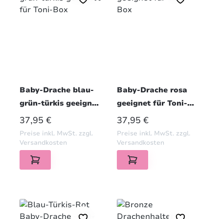
Baby-Drache blau-
Baby-Drache rosa
grün-türkis geeignet
geeignet für Toni-
für Toni-Box
Box
REGULÄRER PREIS:
REGULÄRER PREIS:
37,95 €
37,95 €
Preise inkl. MwSt. zzgl.
Preise inkl. MwSt. zzgl.
Versandkosten
Versandkosten