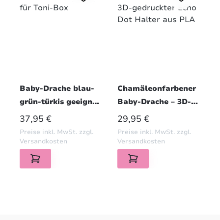
Baby-Drache blau-
Chamäleonfarbener
grün-türkis geeignet
Baby-Drache – 3D-
für Toni-Box
gedruckter Echo Dot
REGULÄRER PREIS:
REGULÄRER PREIS:
37,95 €
29,95 €
Halter aus PLA
Preise inkl. MwSt. zzgl.
Preise inkl. MwSt. zzgl.
Versandkosten
Versandkosten