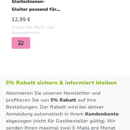
Gleitschienen-
Gleiter passend für
Reimo
REGULÄRER PREIS:
12,99 €
Tischgleitschiene
Preise inkl. MwSt. zzgl.
verstärkt Schwarz
Versandkosten
5% Rabatt sichern & informiert bleiben
Abonnieren Sie unseren Newsletter und
profitieren Sie von
5% Rabatt
auf Ihre
Bestellungen. Der Rabatt wird bei aktiver
Anmeldung automatisch in Ihrem
Kundenkonto
abgezogen (nicht für Gastbesteller gültig). Wir
senden Ihnen maximal zwei E-Mails pro Monat