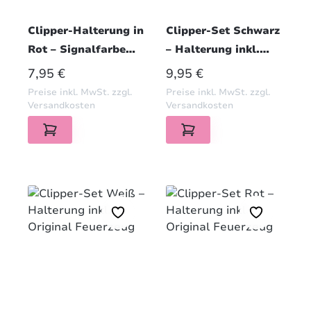
Clipper-Halterung in
Clipper-Set Schwarz
Rot – Signalfarbe
– Halterung inkl.
gegen das Vergessen
Original Feuerzeug
REGULÄRER PREIS:
REGULÄRER PREIS:
7,95 €
9,95 €
Preise inkl. MwSt. zzgl.
Preise inkl. MwSt. zzgl.
Versandkosten
Versandkosten