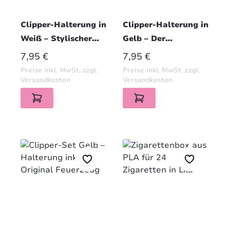
Clipper-Halterung in
Clipper-Halterung in
Weiß – Stylischer
Gelb – Der
Schutz für die Hose
leuchtende Begleiter
REGULÄRER PREIS:
REGULÄRER PREIS:
7,95 €
7,95 €
Preise inkl. MwSt. zzgl.
Preise inkl. MwSt. zzgl.
Versandkosten
Versandkosten