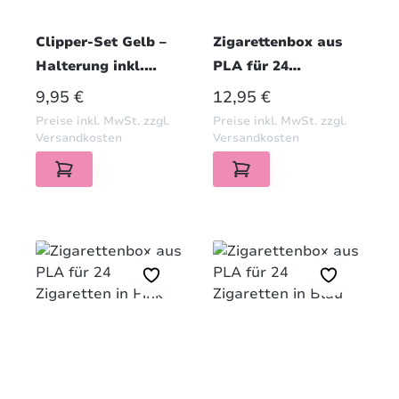
Clipper-Set Gelb –
Zigarettenbox aus
Halterung inkl.
PLA für 24
Original Feuerzeug
Zigaretten in Lila
REGULÄRER PREIS:
REGULÄRER PREIS:
9,95 €
12,95 €
Preise inkl. MwSt. zzgl.
Preise inkl. MwSt. zzgl.
Versandkosten
Versandkosten