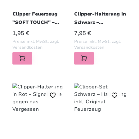
Clipper Feuerzeug
Clipper-Halterung in
"SOFT TOUCH" –
Schwarz –
Eleganz trifft auf
Praktischer Clip für
REGULÄRER PREIS:
REGULÄRER PREIS:
1,95 €
7,95 €
Komfort
unterwegs
Preise inkl. MwSt. zzgl.
Preise inkl. MwSt. zzgl.
Versandkosten
Versandkosten