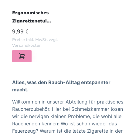
Ergonomisches
Zigarettenetui
passend für 22
REGULÄRER PREIS:
9,99 €
Zigaretten (ABS,
Preise inkl. MwSt. zzgl.
Schwarz)
Versandkosten
Alles, was den Rauch-Alltag entspannter
macht.
Willkommen in unserer Abteilung für praktisches
Raucherzubehör. Hier bei Schmelzkammer lösen
wir die nervigen kleinen Probleme, die wohl alle
Rauchenden kennen: Wo ist schon wieder das
Feuerzeug? Warum ist die letzte Zigarette in der