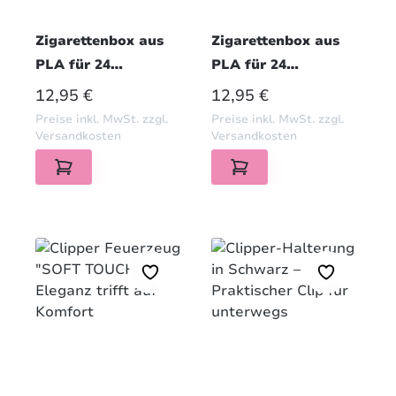
Zigarettenbox aus
Zigarettenbox aus
PLA für 24
PLA für 24
Zigaretten in Pink
Zigaretten in Blau
REGULÄRER PREIS:
REGULÄRER PREIS:
12,95 €
12,95 €
Preise inkl. MwSt. zzgl.
Preise inkl. MwSt. zzgl.
Versandkosten
Versandkosten