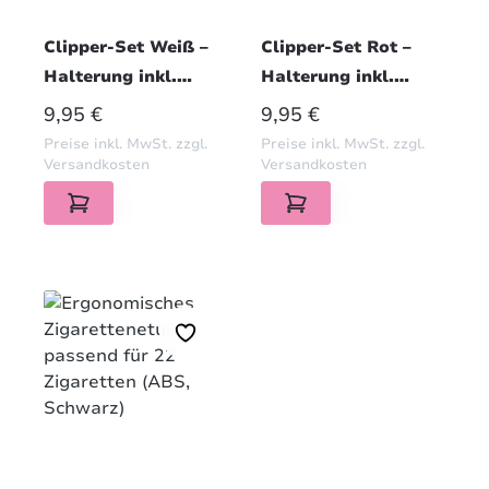
Clipper-Set Weiß –
Clipper-Set Rot –
Halterung inkl.
Halterung inkl.
Original Feuerzeug
Original Feuerzeug
REGULÄRER PREIS:
REGULÄRER PREIS:
9,95 €
9,95 €
Preise inkl. MwSt. zzgl.
Preise inkl. MwSt. zzgl.
Versandkosten
Versandkosten