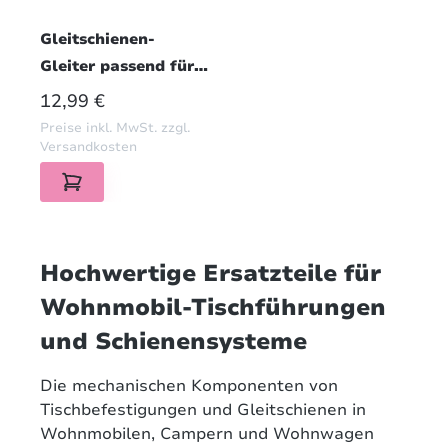
Gleitschienen-
Gleiter passend für
Reimo
REGULÄRER PREIS:
12,99 €
Tischgleitschiene
Preise inkl. MwSt. zzgl.
verstärkt Schwarz
Versandkosten
Hochwertige Ersatzteile für
Wohnmobil-Tischführungen
und Schienensysteme
Die mechanischen Komponenten von
Tischbefestigungen und Gleitschienen in
Wohnmobilen, Campern und Wohnwagen