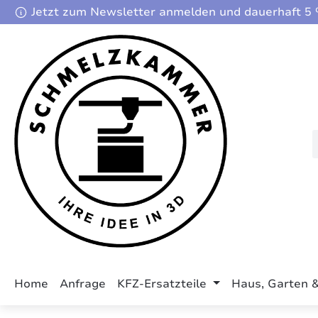
Jetzt zum Newsletter anmelden und dauerhaft 5 %
m Hauptinhalt springen
Zur Suche springen
Zur Hauptnavigation springen
Home
Anfrage
KFZ-Ersatzteile
Haus, Garten 