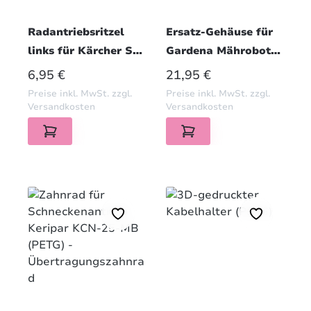
Radantriebsritzel
Ersatz-Gehäuse für
links für Kärcher S4
Gardena Mähroboter
/ S4 Twin & S 650 –
Radmotor (R40Li,
REGULÄRER PREIS:
REGULÄRER PREIS:
6,95 €
21,95 €
ohne Sicherungsring
R70Li u.a.) – ASA
Preise inkl. MwSt. zzgl.
Preise inkl. MwSt. zzgl.
Versandkosten
Versandkosten