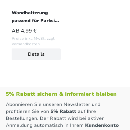
Wandhalterung
passend für Parkside
X20V Team Akku
REGULÄRER PREIS:
AB
4,99 €
(PETG, Weiß)
Preise inkl. MwSt. zzgl.
Versandkosten
Details
5% Rabatt sichern & informiert bleiben
Abonnieren Sie unseren Newsletter und
profitieren Sie von
5% Rabatt
auf Ihre
Bestellungen. Der Rabatt wird bei aktiver
Anmeldung automatisch in Ihrem
Kundenkonto