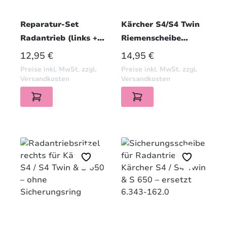
Reparatur-Set
Kärcher S4/S4 Twin
Radantrieb (links +
Riemenscheibe
rechts) für Kärcher
Seitenbesen Ref.
REGULÄRER PREIS:
REGULÄRER PREIS:
12,95 €
14,95 €
S4 / S4 Twin & S 650
5.625-021.0
Preise inkl. MwSt. zzgl.
Preise inkl. MwSt. zzgl.
inkl. Sicherungsringe
Versandkosten
Versandkosten