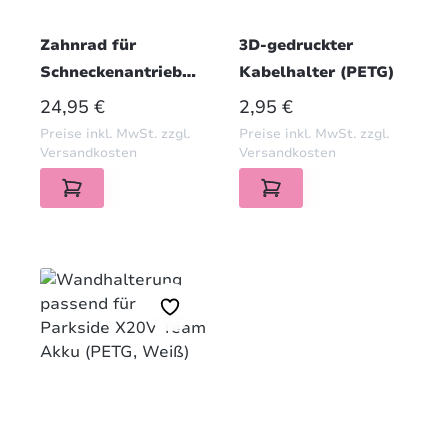
Zahnrad für
3D-gedruckter
Schneckenantrieb
Kabelhalter (PETG)
Keripar KCN-25-MB
REGULÄRER PREIS:
REGULÄRER PREIS:
24,95 €
2,95 €
(PETG) -
Preise inkl. MwSt. zzgl.
Preise inkl. MwSt. zzgl.
Übertragungszahnra
Versandkosten
Versandkosten
d