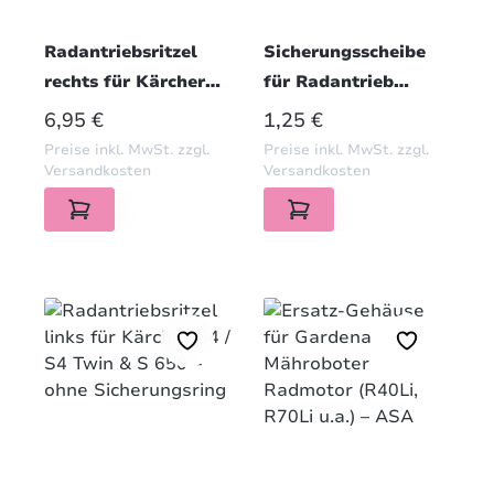
Radantriebsritzel
Sicherungsscheibe
rechts für Kärcher
für Radantrieb
S4 / S4 Twin & S 650
Kärcher S4 / S4 Twin
REGULÄRER PREIS:
REGULÄRER PREIS:
6,95 €
1,25 €
– ohne
& S 650 – ersetzt
Preise inkl. MwSt. zzgl.
Preise inkl. MwSt. zzgl.
Sicherungsring
6.343-162.0
Versandkosten
Versandkosten