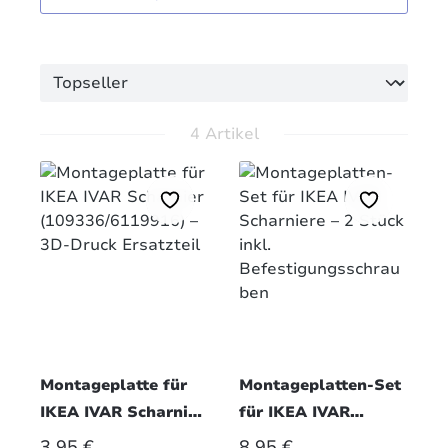
4 Artikel
Montageplatte für
Montageplatten-Set
IKEA IVAR Scharnier
für IKEA IVAR
(109336/6119916) –
Scharniere – 2 Stück
REGULÄRER PREIS:
REGULÄRER PREIS:
3,95 €
8,95 €