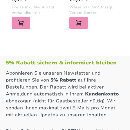
Schranktüren
Scharnier 109336 &
Preise inkl. MwSt. zzgl.
Preise inkl. MwSt. zzgl.
Ersatzteil
2x Montageplatte
Versandkosten
Versandkosten
10051023) inkl.
Schrauben
5% Rabatt sichern & informiert bleiben
Abonnieren Sie unseren Newsletter und
profitieren Sie von
5% Rabatt
auf Ihre
Bestellungen. Der Rabatt wird bei aktiver
Anmeldung automatisch in Ihrem
Kundenkonto
abgezogen (nicht für Gastbesteller gültig). Wir
senden Ihnen maximal zwei E-Mails pro Monat
mit aktuellen Updates zu unseren Inhalten.