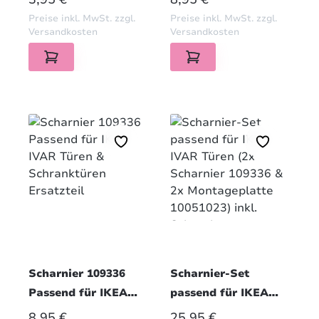
3D-Druck Ersatzteil
inkl.
Preise inkl. MwSt. zzgl.
Preise inkl. MwSt. zzgl.
Befestigungsschraub
Versandkosten
Versandkosten
en
Scharnier 109336
Scharnier-Set
Passend für IKEA
passend für IKEA
IVAR Türen &
IVAR Türen (2x
REGULÄRER PREIS:
REGULÄRER PREIS:
8,95 €
25,95 €