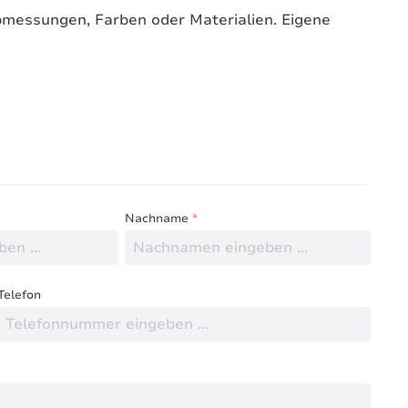
Abmessungen, Farben oder Materialien. Eigene
ngen mit anderen.
Nachname
*
Telefon