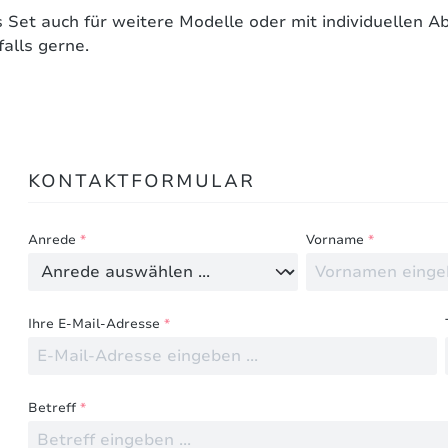
 Set auch für weitere Modelle oder mit individuellen 
alls gerne.
Bewertungen nur in der aktuellen Sprache anzeigen.
KONTAKTFORMULAR
Keine Bewertungen gefunden. Teilen Sie Ihre Erfahru
Anrede
*
Vorname
*
Ihre E-Mail-Adresse
*
Betreff
*