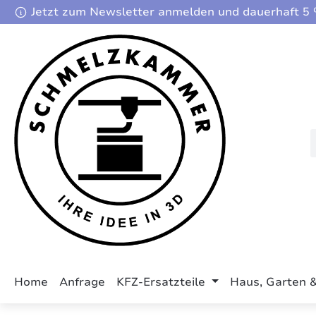
Jetzt zum Newsletter anmelden und dauerhaft 5 %
m Hauptinhalt springen
Zur Suche springen
Zur Hauptnavigation springen
Home
Anfrage
KFZ-Ersatzteile
Haus, Garten 