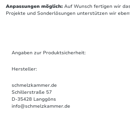
Anpassungen möglich:
Auf Wunsch fertigen wir das
Projekte und Sonderlösungen unterstützen wir ebenf
on 0 Bewertungen
werten Sie dieses Produkt!
chschnittliche Bewertung von 0 von 5 Sternen
Angaben zur Produktsicherheit:
len Sie Ihre Erfahrungen mit anderen Kunden.
Hersteller:
ewertung schreiben
schmelzkammer.de
Schillerstraße 57
D-35428
Langgöns
info@schmelzkammer.de