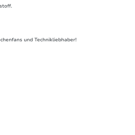
toff.
achenfans und Technikliebhaber!