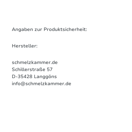
on 0 Bewertungen
werten Sie dieses Produkt!
chschnittliche Bewertung von 0 von 5 Sternen
Angaben zur Produktsicherheit:
len Sie Ihre Erfahrungen mit anderen Kunden.
Hersteller:
ewertung schreiben
schmelzkammer.de
Schillerstraße 57
D-35428
Langgöns
info@schmelzkammer.de