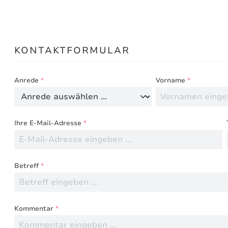
Bewertungen nur in der aktuellen Sprache anzeigen.
KONTAKTFORMULAR
Keine Bewertungen gefunden. Teilen Sie Ihre Erfahru
Anrede
*
Vorname
*
Ihre E-Mail-Adresse
*
Betreff
*
Kommentar
*