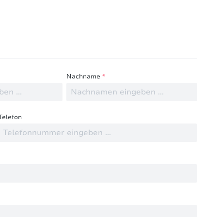
ngen mit anderen.
Nachname
*
Telefon