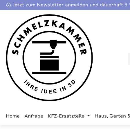
Jetzt zum Newsletter anmelden und dauerhaft 5 %
m Hauptinhalt springen
Zur Suche springen
Zur Hauptnavigation springen
Home
Anfrage
KFZ-Ersatzteile
Haus, Garten 