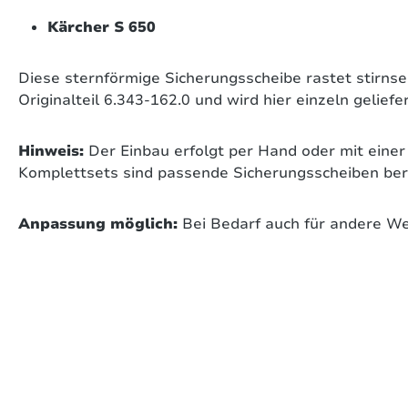
Kärcher S 650
Diese sternförmige Sicherungsscheibe rastet stirnse
Originalteil 6.343-162.0 und wird hier einzeln gelief
Hinweis:
Der Einbau erfolgt per Hand oder mit einer
Komplettsets sind passende Sicherungsscheiben berei
Anpassung möglich:
Bei Bedarf auch für andere We
on 0 Bewertungen
werten Sie dieses Produkt!
chschnittliche Bewertung von 0 von 5 Sternen
len Sie Ihre Erfahrungen mit anderen Kunden.