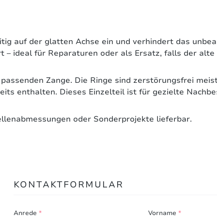
itig auf der glatten Achse ein und verhindert das unbea
ert – ideal für Reparaturen oder als Ersatz, falls der a
 passenden Zange. Die Ringe sind zerstörungsfrei meist
ts enthalten. Dieses Einzelteil ist für gezielte Nachb
llenabmessungen oder Sonderprojekte lieferbar.
Bewertungen nur in der aktuellen Sprache anzeigen.
KONTAKTFORMULAR
Keine Bewertungen gefunden. Teilen Sie Ihre Erfahru
Anrede
*
Vorname
*