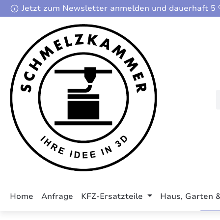
Jetzt zum Newsletter anmelden und dauerhaft 5 %
m Hauptinhalt springen
Zur Suche springen
Zur Hauptnavigation springen
Home
Anfrage
KFZ-Ersatzteile
Haus, Garten 