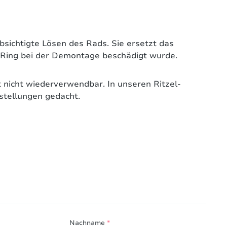
bsichtigte Lösen des Rads. Sie ersetzt das
lte Ring bei der Demontage beschädigt wurde.
 nicht wiederverwendbar. In unseren Ritzel-
estellungen gedacht.
ngen mit anderen.
Nachname
*